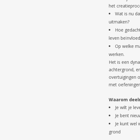
het creatieproc
Wat is nu da
uitmaken?
Hoe gedacht
leven beïnvloe
Op welke man
werken.
Het is een dyna
achtergrond, e
overtuigingen 
met oefeningen
Waarom deel
Je wilt je l
Je bent nie
Je kunt wel
grond