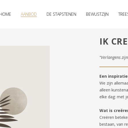
HOME
AANBOD
DE STAPSTENEN
BEWUSTZIJN
TREE
IK CR
“Verlangens zijn
Een inspirati
We zijn allema
alleen kunstena
elke dag: met j
Wat is creëre
Creëren beteke
bestaan, van re