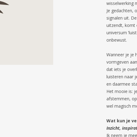
wisselwerking m
Je gedachten, 
signalen uit. D
uitzendt, komt 
universum ‘luist
onbewust.
Wanneer je je 
vormgeven aan e
dat iets je over
luisteren naar 
en daarmee stap
Het mooie is: je
afstemmen, ope
wel magisch moo
Wat kun je v
Inzicht, inspir
Ik neem je mee 