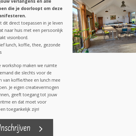
jouw verlangens en alle
en die je doorloopt om deze
anifesteren.
t dit direct toepassen in je leven
at naar huis met een persoonlijk
kt visionbord.
ief lunch, koffie, thee, gezonde
s
e workshop maken we ruimte
iemand die slechts voor de
n van koffie/thee en lunch mee
oen. Je eigen creatievermogen
nnen, geeft toegang tot jouw
 ritme en dat moet voor
en toegankelijk zijn!
Inschrijven