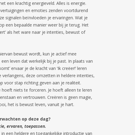
et een krachtig energieveld. Alles is energie.
overtuigingen en emoties zenden voortdurend
eze signalen beïnvloeden je ervaringen. Wat je
op een bepaalde manier weer bij je terug. Het
ert’ als het ware naar je intenties, bewust of
hiervan bewust wordt, kun je actief mee
en leven dat werkelijk bij je past. In plaats van
komt’ ervaar je de kracht van ‘Ik creëer!’ leren
je verlangens, deze omzetten in heldere intenties,
 voor stap richting geven aan je realiteit.
 hoeft niets te forceren. Je hoeft alleen te leren
nstaan en vertrouwen. Creëren is geen magie,
i, het is bewust leven, vanuit je hart.
erwachten op deze dag?
atie, ervaren, toepassen.
in een heldere en toegankelijke introductie van