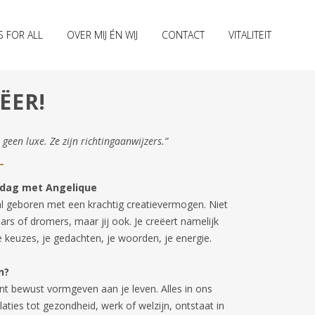
S FOR ALL
OVER MIJ ÉN WIJ
CONTACT
VITALITEIT
EËER!
 geen luxe. Ze zijn richtingaanwijzers.”
edag met Angelique
al geboren met een krachtig creatievermogen. Niet
ars of dromers, maar jij ook. Je creëert namelijk
e keuzes, je gedachten, je woorden, je energie.
n?
nt bewust vormgeven aan je leven. Alles in ons
laties tot gezondheid, werk of welzijn, ontstaat in