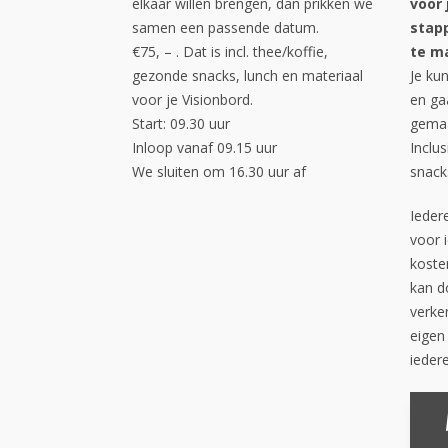
elkaar willen brengen, dan prikken we
voor 
samen een passende datum.
stapp
€75, – . Dat is incl. thee/koffie,
te m
gezonde snacks, lunch en materiaal
Je kun
voor je Visionbord.
en ga
Start: 09.30 uur
gemaa
Inloop vanaf 09.15 uur
Inclus
We sluiten om 16.30 uur af
snack
Ieder
voor 
koste
kan d
verke
eigen
iedere