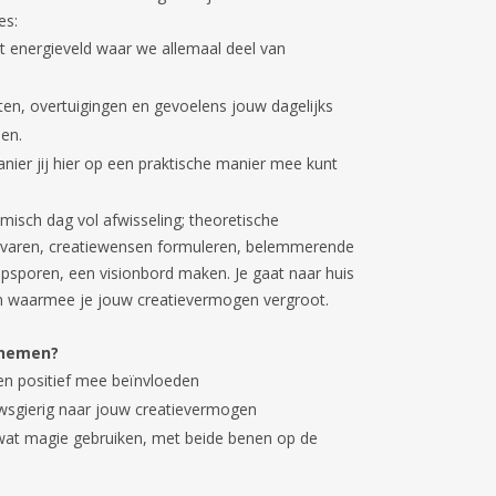
es:
t energieveld waar we allemaal deel van
en, overtuigingen en gevoelens jouw dagelijks
den.
ier jij hier op een praktische manier mee kunt
misch dag vol afwisseling; theoretische
rvaren, creatiewensen formuleren, belemmerende
opsporen, een visionbord maken. Je gaat naar huis
 waarmee je jouw creatievermogen vergroot.
nemen?
even positief mee beïnvloeden
uwsgierig naar jouw creatievermogen
 wat magie gebruiken, met beide benen op de