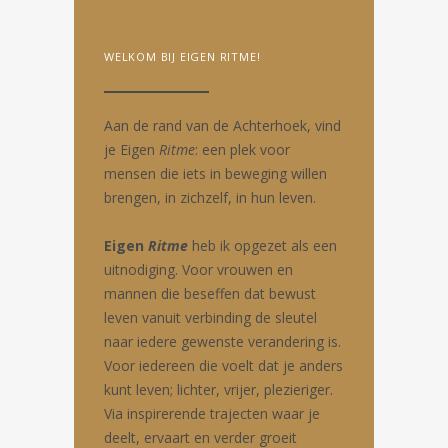
WELKOM BIJ EIGEN RITME!
Aan de rand van de Achterhoek, vind
je Eigen
Ritme
: een plek voor
mensen die iets in beweging willen
brengen, in zichzelf, in hun leven.
Eigen
Ritme
heb ik opgezet als een
uitnodiging. Voor vrouwen en
mannen die beseffen dat bewust
leven vanuit verbinding de sleutel
naar iedere gewenste verandering is.
Voor iedereen die voelt dat je anders
kunt leven; lichter, vrijer, plezieriger.
Via inspirerende trajecten waar je
deelt, ervaart en verder groeit